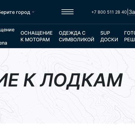
|
За
ерите город
+7 800 511 28 40
щение
ОСНАЩЕНИЕ
ОДЕЖДА С
SUP
ГОТ
К МОТОРАМ
СИМВОЛИКОЙ
ДОСКИ
РЕШ
епа
Е К ЛОДКАМ