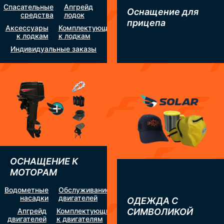
Спасательные
Апгрейд
Оснащение для
средства
лодок
прицепа
Аксессуары
Комплектующие
к лодкам
к лодкам
Индивидуальные заказы
ОСНАЩЕНИЕ К
МОТОРАМ
Водометные
Обслуживание
насадки
двигателей
ОДЕЖДА С
Апгрейд
Комплектующие
СИМВОЛИКОЙ
двигателей
к двигателям