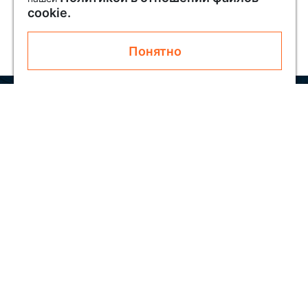
cookie.
Понятно
Узнавайте первым о новинках и акциях
Подписаться
Покупателям
О SOLAR
Как заказать
Блог
Обратная связь
Скидки