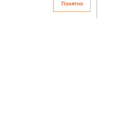
Понятно
О SOLAR
Блог
Скидки
Контакты
О Компании
етях