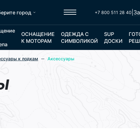
|
За
ерите город
+7 800 511 28 40
щение
ОСНАЩЕНИЕ
ОДЕЖДА С
SUP
ГОТ
К МОТОРАМ
СИМВОЛИКОЙ
ДОСКИ
РЕШ
епа
ессуары к лодкам
Аксессуары
ы