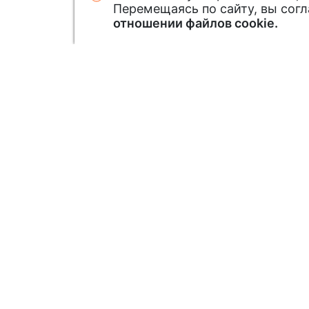
Перемещаясь по сайту, вы сог
отношении файлов cookie.
Узнавайте первым о новинк
Подписавшись на нашу рассылку: зак
новинки и специальные предложения
Подписаться на рассылку акций и с
предложений
Подписаться на рассылку новинок
Нажимая кнопку «подписаться», вы принимаете
данных