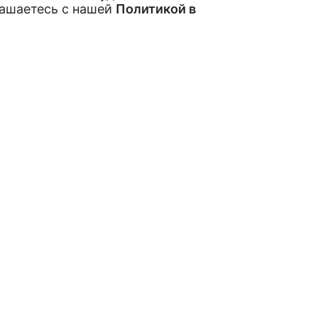
лашаетесь с нашей
Политикой в
ах и акциях
Покупателям
Как заказать
рытые акции,
Обратная связь
Отзывы
Подписаться
пециальных
Мы в социальных с
 условия передачи