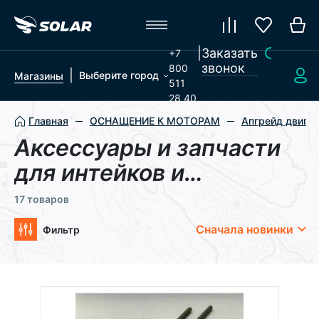
|
Заказать
+7
звонок
800
|
Выберите город
Магазины
511
28 40
Главная
ОСНАЩЕНИЕ К МОТОРАМ
Апгрейд двигат
Аксессуары и запчасти
для интейков и
водометных насадок
17 товаров
Сначала новинки
Фильтр