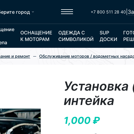
|
За
ерите город
+7 800 511 28 40
щение
ОСНАЩЕНИЕ
ОДЕЖДА С
SUP
ГОТ
К МОТОРАМ
СИМВОЛИКОЙ
ДОСКИ
РЕШ
епа
ание и ремонт
Обслуживание моторов / водометных насад
Установка 
интейка
1,000
₽