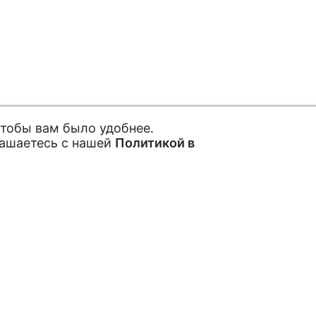
чтобы вам было удобнее.
лашаетесь с нашей
Политикой в
ах и акциях
Покупателям
Как заказать
рытые акции,
Обратная связь