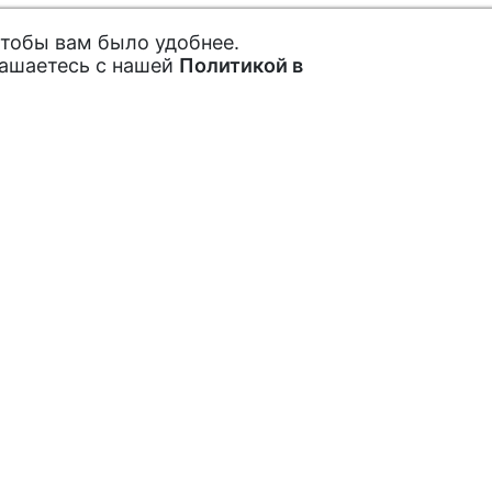
чтобы вам было удобнее.
лашаетесь с нашей
Политикой в
ах и акциях
Покупателям
Как заказать
рытые акции,
Обратная связь
Отзывы
Подписаться
пециальных
Мы в социальных с