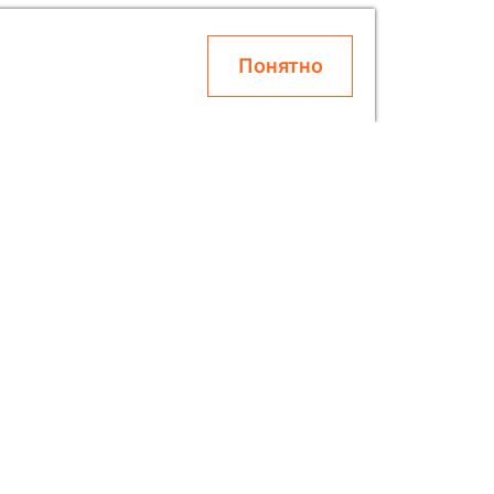
Понятно
О SOLAR
Блог
Скидки
Контакты
О Компании
етях