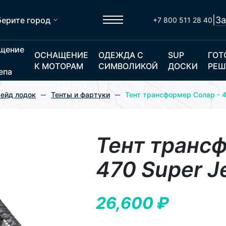
|
За
ерите город
+7 800 511 28 40
щение
ОСНАЩЕНИЕ
ОДЕЖДА С
SUP
ГОТ
К МОТОРАМ
СИМВОЛИКОЙ
ДОСКИ
РЕШ
епа
ейд лодок
Тенты и фартуки
Тент трансформер Солар - 4
Тент транс
470 Super J
26,600
₽