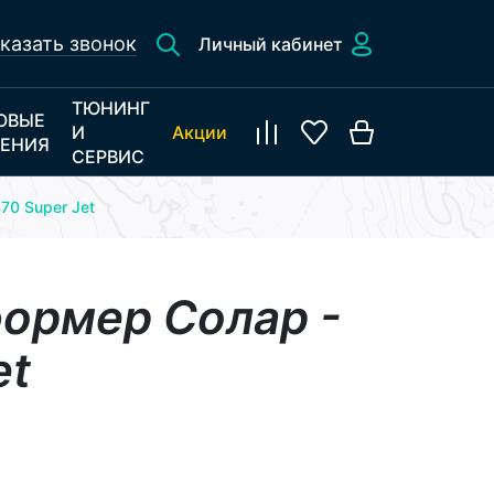
казать звонок
Личный кабинет
ТЮНИНГ
ОВЫЕ
И
Акции
ЕНИЯ
СЕРВИС
70 Super Jet
формер Солар -
et