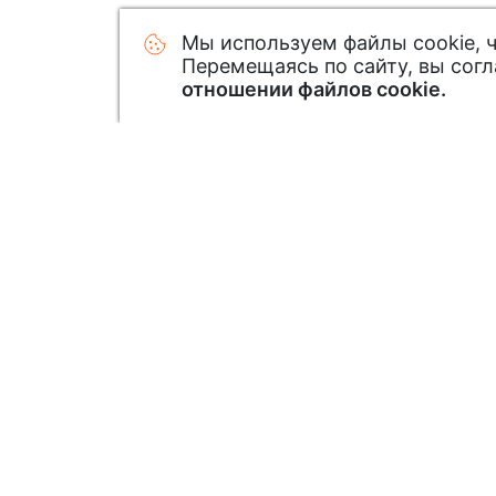
Мы используем файлы cookie, 
Перемещаясь по сайту, вы сог
отношении файлов cookie.
Узнавайте первым о новинк
Подписавшись на нашу рассылку: зак
новинки и специальные предложения
Подписаться на рассылку акций и с
предложений
Подписаться на рассылку новинок