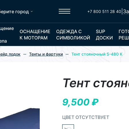
|
За
ерите город
+7 800 511 28 40
щение
ОСНАЩЕНИЕ
ОДЕЖДА С
SUP
ГОТ
К МОТОРАМ
СИМВОЛИКОЙ
ДОСКИ
РЕШ
епа
ейд лодок
Тенты и фартуки
Тент стояночный S-480 К
Тент стоя
9,500
₽
ЦВЕТ ОТСУТСТВУЕТ