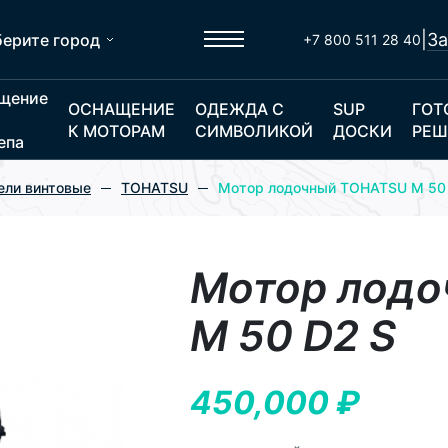
|
За
ерите город
+7 800 511 28 40
щение
ОСНАЩЕНИЕ
ОДЕЖДА С
SUP
ГОТ
К МОТОРАМ
СИМВОЛИКОЙ
ДОСКИ
РЕШ
епа
ели винтовые
TOHATSU
Мотор лодочный TOHATSU M 50
Мотор лод
M 50 D2 S
450,000
₽