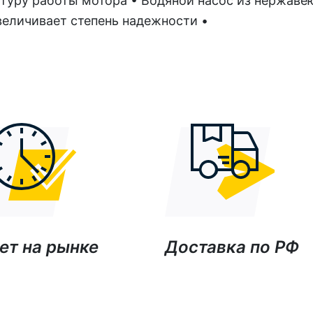
туру работы мотора • Водяной насос из нержав
величивает степень надежности •
ет на рынке
Доставка по РФ