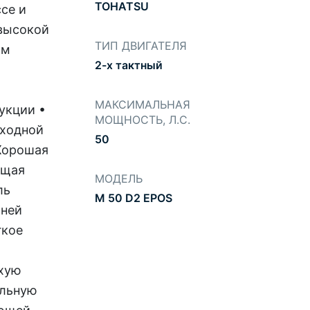
TOHATSU
се и
высокой
ТИП ДВИГАТЕЛЯ
ом
2-х тактный
МАКСИМАЛЬНАЯ
укции •
МОЩНОСТЬ, Л.С.
сходной
50
 Хорошая
ющая
МОДЕЛЬ
ль
M 50 D2 EPOS
хней
гкое
ихую
альную