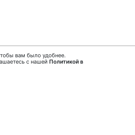
чтобы вам было удобнее.
лашаетесь с нашей
Политикой в
ах и акциях
Покупателям
Как заказать
рытые акции,
Обратная связь