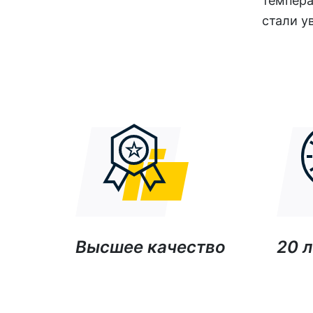
темпера
стали у
Высшее качество
20 л