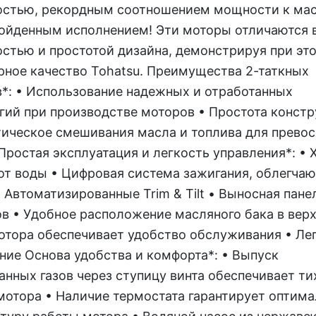
стью, рекордным соотношением мощности к мас
ойденным исполнением! Эти моторы отличаются 
стью и простотой дизайна, демонстрируя при эт
рное качество Tohatsu. Преимущества 2-таткных
*: • Использование надежных и отработанных
гий при производстве моторов • Простота констр
ическое смешивания масла и топлива для прево
Простая эксплуатация и легкость управления*: •
от воды • Цифровая система зажигания, облегча
• Автоматизированные Trim & Tilt • Выносная пане
в • Удобное расположение масляного бака в вер
отора обеспечивает удобство обслуживания • Ле
ние Основа удобства и комфорта*: • Выпуск
анных газов через ступицу винта обеспечивает т
мотора • Наличие термостата гарантирует оптим