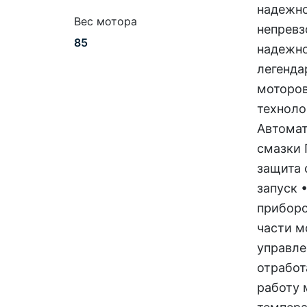
надежно
Вес мотора
непревз
85
надежно
легенда
моторов
техноло
Автомат
смазки 
защита 
запуск 
приборо
части м
управле
отработ
работу 