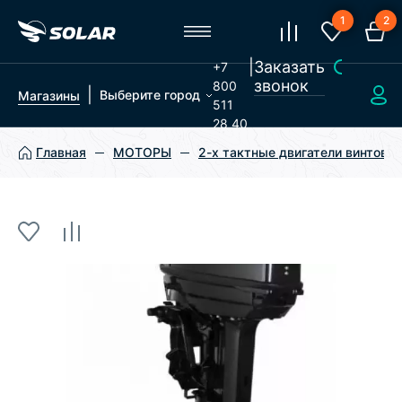
1
2
|
Заказать
+7
звонок
800
|
Выберите город
Магазины
511
28 40
Главная
МОТОРЫ
2-х тактные двигатели винтовы