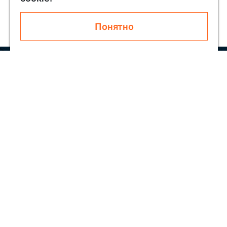
Понятно
Узнавайте первым о новинках и акциях
Подписаться
Покупателям
О SOLAR
Как заказать
Блог
Обратная связь
Скидки