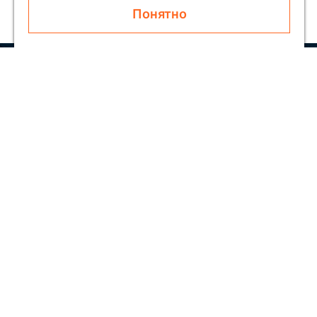
Понятно
Узнавайте первым о новинках и акциях
Подписаться
Покупателям
О SOLAR
Как заказать
Блог
Обратная связь
Скидки
Отзывы
Контакты