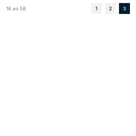
16 из 58
1
2
3